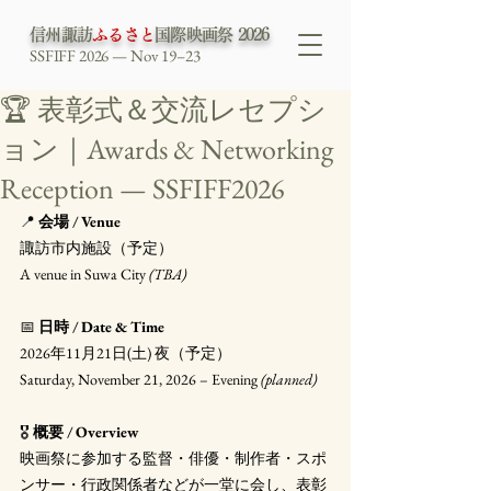
信州諏訪
ふるさと
国際映画祭 2026
SSFIFF 2026 — Nov 19–23
🏆 表彰式＆交流レセプシ
ョン｜Awards & Networking
Reception — SSFIFF2026
📍 
会場 / Venue
諏訪市内施設（予定）
A venue in Suwa City 
(TBA)
📅 
日時 / Date & Time
2026年11月21日(土) 夜（予定）
Saturday, November 21, 2026 – Evening 
(planned)
🎖 
概要 / Overview
映画祭に参加する監督・俳優・制作者・スポ
ンサー・行政関係者などが一堂に会し、表彰