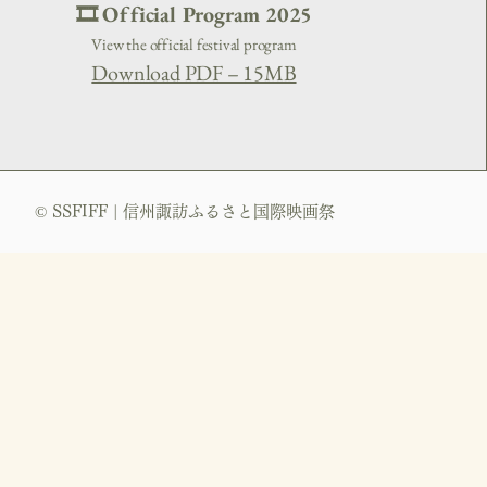
🎞️ Official Program 2025
View the official festival program
Download PDF – 15MB
© SSFIFF | 信州諏訪ふるさと国際映画祭